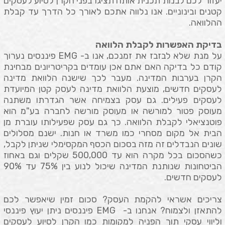
יעזור לכם לבנות תכנית אותה תציגו בפני הקרן לסיוע לעסקים
קטנים ובינוניים. אנו נלווה אתכם לאורך כל הדרך עד קבלת
ההלוואה.
בדיקת האפשרות לקבלת הלוואה
על מנת שלא לבזבז את זמנכם, אנו ב-
EMG
פיננסים נערוך
קודם כל בדיקה האם אתם אכן עומדים בקריטריונים מבחינת
הקרן בערבות המדינה. מעבר לכך שישנה הלוואת מדינה
לעסקים חדשים, מוצעת הלוואת מדינה לעסק קטן המיועדת
לעסקים פעילים. גם עסק בצמיחה אשר הגדרתו משתנה
מעוסק פטור למורשה או מעוסק מורשה לחברה בע"מ הוא
פוטנציאלי לקבלת הלוואה. כך גם עסק שפעילותו עוברת מן
הבית אל מקום מסחרי כמו משרד או חנות. ישנם מסלולים
שונים הנבדלים זה מזה בסכום הכסף המקסימלי שניתן לקבל,
כשהסכום בכל מקרה הוא עד 500,000 שקלים וגם באחוז
הביטחונות שנותנת המדינה שיכול לנוע בין 75% עד 90%
לעסקים חדשים.
צריכים אשראי להקמת העסק? סכום זמין שיאפשר לכם
להתאזן ולצמוח? אנחנו ב-
EMG
פיננסים ניתן יעוץ פיננסי
וליווי עסקי תוך הפניה למקומות כמו הקרן לסיוע לעסקים