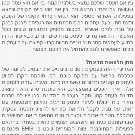
בין אם העסק שלכם נמצא בשלבי הקמה, בין אם הוא עסק קטן
שעושה את צעדיו הראשונים ובין אם הוא קיים תקופה ונמצא
בפעילות, אשראי מספיק הוא תנאי הכרחי לקיומו של העסק
ולצמיחתו. בעלי עסקים רבים מכתתים את רגליהם מבנק לבנק
על מנת לגייס אשראי בסכום מספיק ובתנאים טובים ככל
האפשר. הלוואת מדינה לעסקים חדשים הניתנת באישור הקרן
לסיוע לעסקים קטנים ובינוניים מהווה קרש קפיצה עבור עסקים
רבים ומאפשרת להם להתחיל את דרכם ולצמוח.
מהן הלוואות מדינה?
המדינה רואה בעסקים קטנים ובינוניים את הבסיס לקיומה של
כלכלה בריאה עם תפוקה טובה. לכן הוקמה הקרן לסיוע
לעסקים קטנים ובינוניים שאמורה לתת .מענה ועזרה לעסקים
אלה. אחד הכלים באמצעותם היא נותנת סיוע היא הלוואת
מדינה לעסק קטן. הקרן בערבות המדינה ולכן יש לה הרבה
מאוד כוח ויכולת לעזור לעסקים רבים ובאופן משמעותי. עם
זאת, על מנת לקבל הלוואה כזו יש להציג תכנית עסקית
הכוללת מטרות ארוכות וקצרות טווח התואמות את המשאבים
שברשותכם כעת או משאבים הצפויים להיות בעתיד בהתאם
לפעילות המתוכננת. צוות המומחים שלנו ב-
EMG
פיננסים