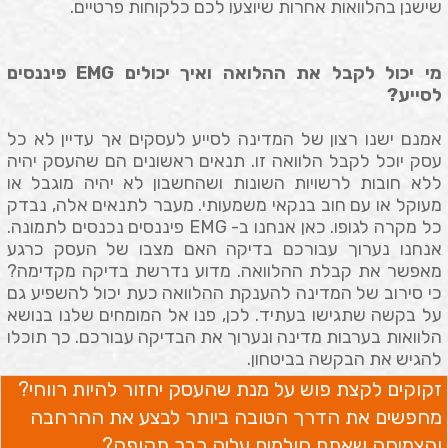
שישנן בהלוואות אחרות שיוצעו לכם כלקוחות פרטיים.
מי יכול לקבל את ההלואה ואיך יכולים
EMG
פיננסים
לסייע?
אמנם ישנו רצון של המדינה לסייע לעסקים אך עדיין לא כל
עסק יוכל לקבל הלוואה זו. תנאים ראשונים הם שהעסק יהיה
ללא חובות לרשויות השונות ושהחשבון לא יהיה מוגבל או
מעוקל או עם חוב בנקאי משמעותי. מעבר לתנאים אלה, נבדק
כל מקרה לגופו. כאן אנחנו ב-
EMG
פיננסים נכנסים לתמונה.
אנחנו נערוך עבורכם בדיקה האם מצבו של העסק כרגע
מאפשר את קבלת ההלוואה. מדוע נדרשת בדיקה מקדימה?
כי סירוב של המדינה להענקת ההלוואה כעת יכול להשפיע גם
על בקשה שתגישו בעתיד. לכן, פנו אל המומחים שלנו בנושא
הלוואות בערבות מדינה ונערוך את הבדיקה עבורכם. כך תוכלו
להגיש את הבקשה בביטחון.
זקוקים לקצת פוש על מנת שהעסק יחזור להיות רווחי?
מחפשים את הדרך הטובה ביותר לבצע את ההרחבה
והצמיחה שאתם חולמים עליה כבר תקופה?